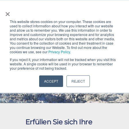
×
This website stores cookies on your computer. These cookies are
used to collect information about how you interact with our website
and allow us to remember you. We use this information in order to
improve and customize your browsing experience and for analytics
and metrics about our visitors both on this website and other media.
You consent to the collection of cookies and their treatment in case
you continue browsing our Website. To find out more about the
cookies we use, see our
Privacy Policy
.
If you reject it, your information will not be tracked when you visit this
website. A single cookie will be used in your browser to remember
your preference of not being tracked.
Möchten Sie Patagonien
ACCEPT
REJECT
erkunden?
Erfüllen Sie sich Ihre